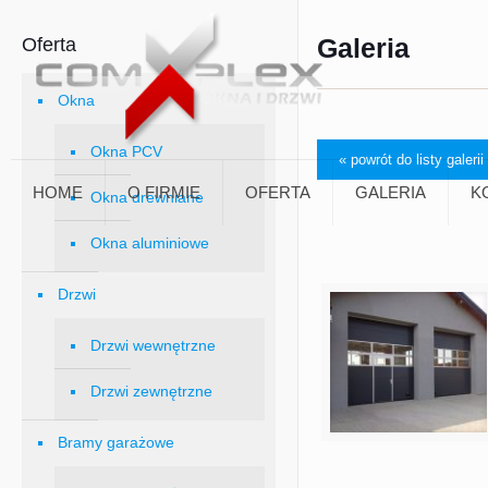
Galeria
Oferta
Okna
Okna PCV
HOME
O FIRMIE
OFERTA
GALERIA
K
Okna drewniane
Okna aluminiowe
Drzwi
Drzwi wewnętrzne
Drzwi zewnętrzne
Bramy garażowe