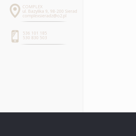
COMPLEX
ul. Bazylika 9, 98-200 Sieradz
complexsieradz@o2.pl
536 101 185
530 830 503