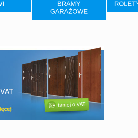
WI
BRAMY
ROLETY
GARAŻOWE