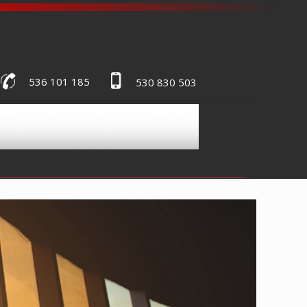
536 101 185
530 830 503