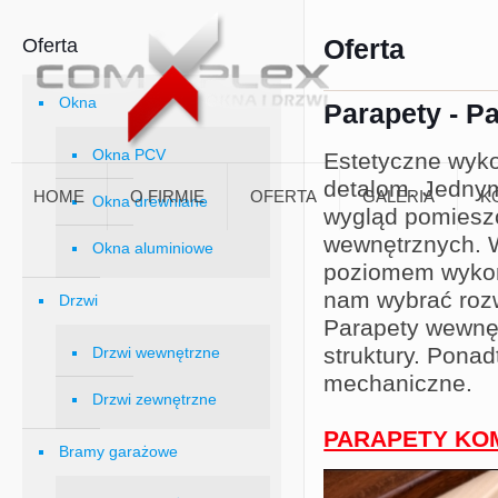
Oferta
Oferta
Okna
Parapety - P
Okna PCV
Estetyczne wyk
detalom. Jedny
HOME
O FIRMIE
OFERTA
GALERIA
K
Okna drewniane
wygląd pomiesz
wewnętrznych. 
Okna aluminiowe
poziomem wykona
nam wybrać rozw
Drzwi
Parapety wewnęt
struktury. Pona
Drzwi wewnętrzne
mechaniczne.
Drzwi zewnętrzne
PARAPETY KO
Bramy garażowe