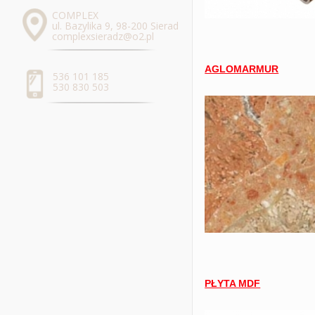
COMPLEX
ul. Bazylika 9, 98-200 Sieradz
complexsieradz@o2.pl
AGLOMARMUR
536 101 185
530 830 503
PŁYTA MDF