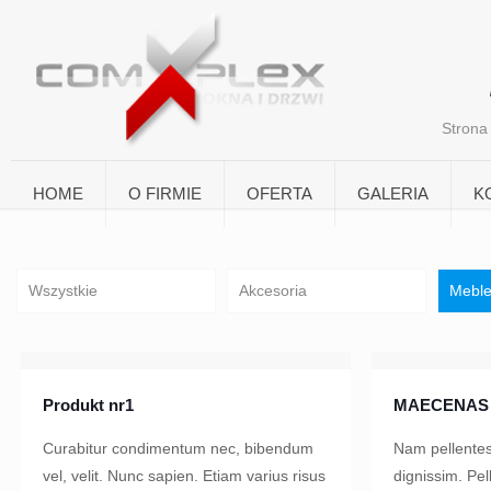
Strona
HOME
O FIRMIE
OFERTA
GALERIA
K
Wszystkie
Akcesoria
Mebl
Produkt nr1
MAECENAS 
Curabitur condimentum nec, bibendum
Nam pellentes
vel, velit. Nunc sapien. Etiam varius risus
dignissim. Pel