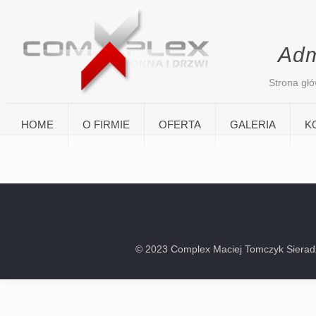
Adm
Strona gł
HOME
O FIRMIE
OFERTA
GALERIA
K
© 2023 Complex Maciej Tomczyk Sieradz